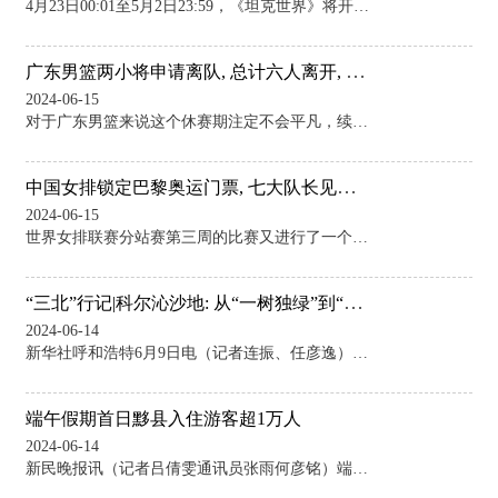
4月23日00:01至5月2日23:59，《坦克世界》将开启劳动节活动。完成一系列简单的每日任务后，即可获得免费奖励。 连续10天，每天将获得1个快速任务，最多只需数场战斗即可完成。无需费时费力！ 以下规则将会影响最终是否可以获得全部奖励： ·劳动节活动从4月23日持续至5月2日 ·活动期间，您可完成一系列10个任务，获取每日奖励。 ·每天仅开放1个任务。 ·任务从第1个到第10个依次解锁。完成前一个任务后，新任务才会解锁。如果错过一天，将无法完成进度并获得全部奖励。 您还有机会获得贴花和2D
广东男篮两小将申请离队, 总计六人离开, 下赛季本土大名单浮出!
2024-06-15
对于广东男篮来说这个休赛期注定不会平凡，续约周琦以及升级阵容成为朱总首要任务，不过从目前来看广东还任重道远，毕竟球队刚刚完成新老交替，如何让年轻小将完成蜕变是杜导重要职责，但是广东潜力小将属实太多，谁都需要时间历练，杜导只能忍痛割爱放弃一些球员，继赵戌宏、马宇启离队后，昨日广东又传来消息，两小将已申请离队，为了能让弟子更好的发展，杜导只能放弃了！ 点击输入图片描述（最多30字） 昨日据知名媒体人报道称，赵锦洋与李英博已申请离队，之前两小将就搬离了东莞训练基地，不过广东集训后两小将又回到球队当起
中国女排锁定巴黎奥运门票, 七大队长见证, 惠若琪在郎导跟前撒娇
2024-06-15
世界女排联赛分站赛第三周的比赛又进行了一个比赛日的争夺。 中国女排迎战第三周第二个对手德国女排。双方实力悬殊，中国女排以3-0横扫了德国女排。 数据统计显示，进攻中国女排47-39德国女排，拦网4-3，发球3-2，对方失误21-10。中国女排在四个数据都要强于德国队。德国队失误太多了，平均每局丢7分。 中国女排有5人得分，四人得分上双。袁心玥和李盈莹各得了13分，朱婷得了12分，王媛媛得了10分，龚翔宇得了6分。不过有不少网友表示，朱婷拦网得了1分，反而变成了袁心玥拦网得了1分。这样算来，应该
“三北”行记|科尔沁沙地: 从“一树独绿”到“万树成荫”
2024-06-14
新华社呼和浩特6月9日电（记者连振、任彦逸）“你看，开黄花的是柠条，宝塔形状的是樟子松，远处那棵大树是五角枫。”走在内蒙古自治区通辽市科尔沁左翼后旗境内的一处科尔沁沙地治理区，林业工作站站长朝克吐聊起各种草木来如数家珍。 过去，由于当地农牧民过度放牧，导致生态体系失衡，这里的土地沙化率一度高达80%。如今，沙地正披上绿装，逐渐恢复昔日的风采。 5月15日，在内蒙古通辽市科左后旗甘旗卡镇巴克要系统化治理项目区，沙地上绿意盎然。新华社记者 连振 摄 通辽市境内有沙地4000多万亩，科尔沁沙地有一半
端午假期首日黟县入住游客超1万人
2024-06-14
新民晚报讯（记者吕倩雯通讯员张雨何彦铭）端午节来临，乡村旅游市场再次迎来预订热潮。其中，徽派古民居以其独特的建筑风格和文化底蕴，成为众多游客的热门选择。 在安徽黟县千年古村落——西递、宏村等景区内及周边的大部分民宿预订情况在端午假期的前两天基本饱和。据民宿负责人介绍，游客大多选择可以看到徽派古民居的亲子观景房，价格在500至3000元不等。 西递墨白里民宿负责人卢锦芬说：“客人在过节的前一周就已经陆续预订，目前端午三天假期的前两天，客房预订量已经基本达到满房的状态。”据统计，端午小长假第一天，