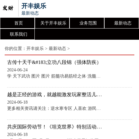
开丰娱乐
最新动态
首页
关于开丰娱乐
业务范围
最新动态
联系我们
你的位置：
开丰娱乐
>
最新动态
>
古传十天干&#183;立功八段锦（强体防疾）
2024-06-24
学 天下武功 图片 图片 筋髓功易筋经之体·洗髓经重生 图片 图片 以武学打开世界·智者不匹夫 武者无懦夫 口诀：手把碧天擎（擎天式）雕弓左右鸣（关弓式）鼎凭单臂举（举鼎式）剑向半肩横（负剑式）擒纵如猿捷（猿蹲式）威严似虎狞（虎踞式）更同飞燕急（飞燕式）立马告功成（立马式）此功通过十天干，外加八个精致的动作锻炼，可以很好的调理身体、增强免疫力、预防疾病。甲字式身体站直，保持安静并集中注意力，双脚并拢，肩膀放松下垂，胸部微微前凸，腹部微收（所有站立动作，胸部和腹部都应该保持这样的状态）。双臂稍微
越是正经的游戏，就越能激发玩家整活儿的斗志？
2024-06-18
更多相关资讯请关注：逆水寒专区 人喜欢 游民星空APP 随时掌握游戏情报 分享 新浪微博 QQ 微信 举报| 收藏| 相关资讯： 越是正经的游戏，就越能激发玩家整活儿的斗志？ 逆水寒×肯德基联动开启 门店成社死现场 为了玩家共同富裕，官方居然会自创“经济学”？ 为了玩家共同富裕，官方居然会自创“经济学”？ 标签： 逆水寒 逆水寒 游戏制作：网易 游戏发行：网易 游戏平台：PC 上市时间：2018-06-29 游戏标签：动作角色扮演--> -- 想 玩 玩过评分 众评 专区 资讯 攻略 下载 图
共庆国际劳动节！《坦克世界》特别活动开启
2024-06-18